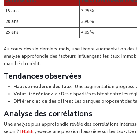
Durée du prêt
Taux moyen (Décembre 2
15 ans
3.75%
20 ans
3.90%
25 ans
4.05%
Au cours des six derniers mois, une légère augmentation des 
analyse approfondie des facteurs influençant les taux immobili
marché du crédit.
Tendances observées
Hausse modérée des taux :
Une augmentation progressive 
Volatilité régionale :
Des disparités existent entre les rég
Différenciation des offres :
Les banques proposent des tau
Analyse des corrélations
Une analyse plus approfondie révèle des corrélations intéressa
selon l’
INSEE
, exerce une pression haussière sur les taux. De