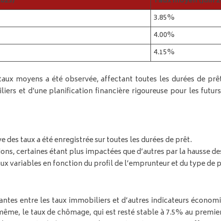
023)
Taux moyen (Juin 2
3.85%
4.00%
4.15%
taux moyens a été observée, affectant toutes les durées de prêt
ers et d’une planification financière rigoureuse pour les futur
des taux a été enregistrée sur toutes les durées de prêt.
ions, certaines étant plus impactées que d’autres par la hausse de
x variables en fonction du profil de l’emprunteur et du type de p
ntes entre les taux immobiliers et d’autres indicateurs économiq
 même, le taux de chômage, qui est resté stable à 7.5% au premier 