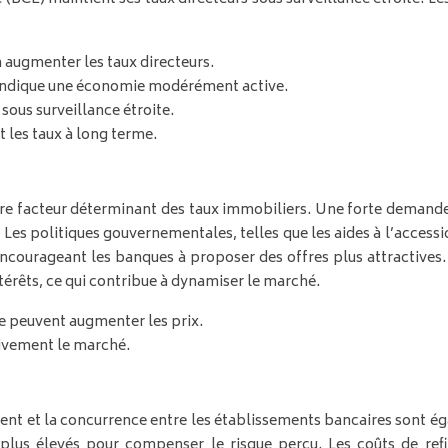
 augmenter les taux directeurs.
 indique une économie modérément active.
sous surveillance étroite.
t les taux à long terme.
tre facteur déterminant des taux immobiliers. Une forte demande
es politiques gouvernementales, telles que les aides à l’accession
encourageant les banques à proposer des offres plus attractives
érêts, ce qui contribue à dynamiser le marché.
e peuvent augmenter les prix.
tivement le marché.
ement et la concurrence entre les établissements bancaires sont
x plus élevés pour compenser le risque perçu. Les coûts de r