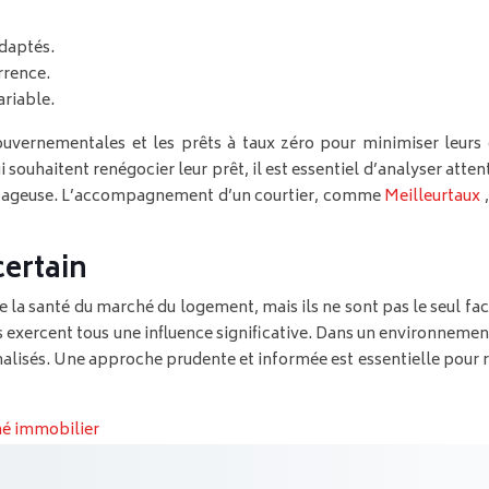
adaptés.
rrence.
ariable.
uvernementales et les prêts à taux zéro pour minimiser leurs c
qui souhaitent renégocier leur prêt, il est essentiel d’analyser at
vantageuse. L’accompagnement d’un courtier, comme
Meilleurtaux
certain
e la santé du marché du logement, mais ils ne sont pas le seul 
exercent tous une influence significative. Dans un environnement i
alisés. Une approche prudente et informée est essentielle pour ré
ché immobilier