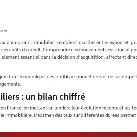
tives
aux d’emprunt immobilier semblent osciller entre espoir et 
de ces coûts du crédit. Comprendre ces mouvements est crucial pou
élément essentiel dans la décision d’acquisition, affectant dir
njoncture économique, des politiques monétaires et de la compét
logements.
iers : un bilan chiffré
en France, en mettant en lumière leur évolution récente et les t
e immobilière. L’examen des taux sur différentes durées permet d