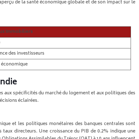
 aperçu de la santé économique globale et de son impact sur le
aux Immobiliers
e
ance des investisseurs
é économique
ondie
es aux spécificités du marché du logement et aux politiques des
cisions éclairées.
mique et les politiques monétaires des banques centrales sont
s taux directeurs. Une croissance du PIB de 0.2% indique une
 Obligations Assimilables du Trésor (OAT) à 10 ans influencent