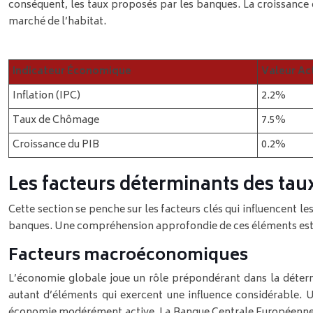
conséquent, les taux proposés par les banques. La croissance 
marché de l’habitat.
Indicateur Économique
Valeur Act
Inflation (IPC)
2.2%
Taux de Chômage
7.5%
Croissance du PIB
0.2%
Les facteurs déterminants des tau
Cette section se penche sur les facteurs clés qui influencent 
banques. Une compréhension approfondie de ces éléments est ess
Facteurs macroéconomiques
L’économie globale joue un rôle prépondérant dans la détermi
autant d’éléments qui exercent une influence considérable. 
économie modérément active. La Banque Centrale Européenne (BC