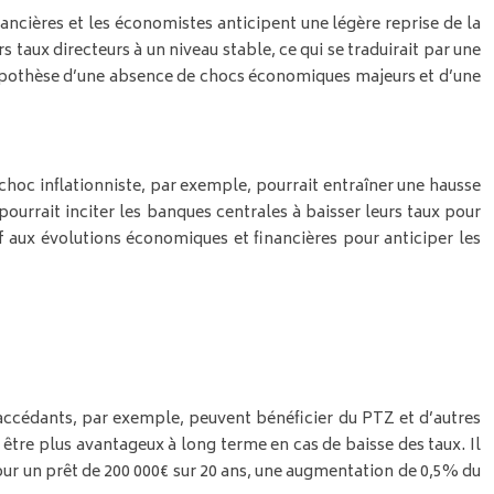
nancières et les économistes anticipent une légère reprise de la
taux directeurs à un niveau stable, ce qui se traduirait par une
l’hypothèse d’une absence de chocs économiques majeurs et d’une
n choc inflationniste, par exemple, pourrait entraîner une hausse
urrait inciter les banques centrales à baisser leurs taux pour
tif aux évolutions économiques et financières pour anticiper les
o-accédants, par exemple, peuvent bénéficier du PTZ et d’autres
nt être plus avantageux à long terme en cas de baisse des taux. Il
ur un prêt de 200 000€ sur 20 ans, une augmentation de 0,5% du