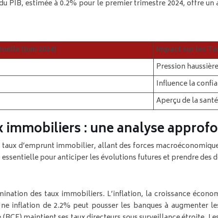
du PIB, estimée à 0.2% pour le premier trimestre 2024, offre un
uelle (Juin 2024)
Impact sur les T
Pression haussièr
Influence la confi
Aperçu de la sant
x immobiliers : une analyse approf
les taux d’emprunt immobilier, allant des forces macroéconomiqu
entielle pour anticiper les évolutions futures et prendre des dé
nation des taux immobiliers. L’inflation, la croissance écono
Une inflation de 2.2% peut pousser les banques à augmenter le
E) maintient ses taux directeurs sous surveillance étroite. Les