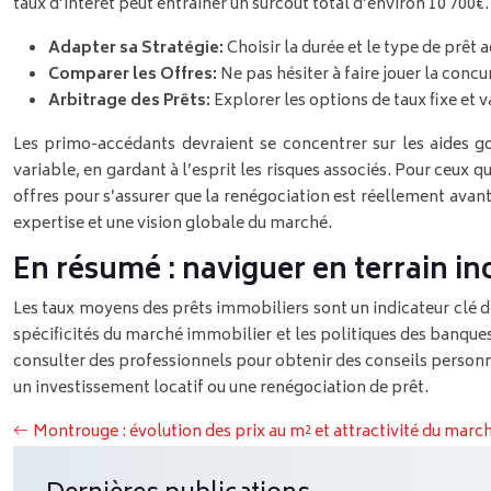
taux d’intérêt peut entraîner un surcoût total d’environ 10 700€.
Adapter sa Stratégie:
Choisir la durée et le type de prêt 
Comparer les Offres:
Ne pas hésiter à faire jouer la concu
Arbitrage des Prêts:
Explorer les options de taux fixe et v
Les primo-accédants devraient se concentrer sur les aides go
variable, en gardant à l’esprit les risques associés. Pour ceux 
offres pour s’assurer que la renégociation est réellement a
expertise et une vision globale du marché.
En résumé : naviguer en terrain in
Les taux moyens des prêts immobiliers sont un indicateur clé d
spécificités du marché immobilier et les politiques des banques 
consulter des professionnels pour obtenir des conseils personn
un investissement locatif ou une renégociation de prêt.
Montrouge : évolution des prix au m² et attractivité du mar