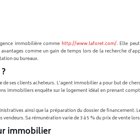
e agence immobilière comme
http://www.laforet.com/
. Elle peu
x avantages comme un gain de temps lors de la recherche d’app
ation ou bureaux.
 ?
 de ses clients acheteurs. L’agent immobilier a pour but de cher
biens immobiliers enquête sur le logement idéal en prenant compt
istratives ainsi que la préparation du dossier de financement. L
des vendeurs. Sa rémunération varie de 3 à 5 % du prix de vente lor
ur immobilier