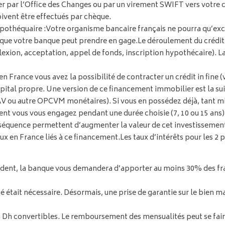
férer par l’Office des Changes ou par un virement SWIFT vers votr
ivent être effectués par chèque.
ypothéquaire :
Votre organisme bancaire français ne pourra qu’ex
que votre banque peut prendre en gage.
Le déroulement du crédit
réflexion, acceptation, appel de fonds, inscription hypothécaire). 
rance vous avez la possibilité de contracter un crédit in fine (voir
pital propre. Une version de ce financement immobilier est la sui
CAV ou autre OPCVM monétaires). Si vous en possédez déjà, tant m
ent vous vous engagez pendant une durée choisie (7, 10 ou 15 ans)
séquence permettent d’augmenter la valeur de cet investissement 
aux en France liés à ce financement.
Les taux d’intérêts pour les 2
dent, la banque vous demandera d’apporter au moins 30% des frais 
était nécessaire. Désormais, une prise de garantie sur le bien mar
Dh convertibles. Le remboursement des mensualités peut se fair