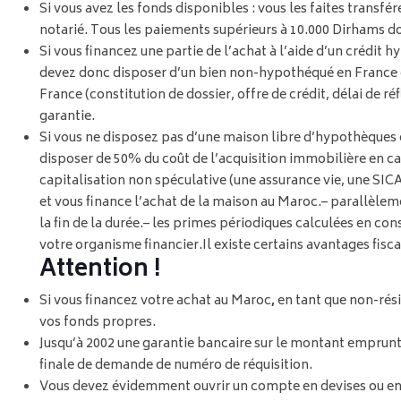
Si vous avez les fonds disponibles : vous les faites trans
notarié. Tous les paiements supérieurs à 10.000 Dirhams do
Si vous financez une partie de l’achat à l’aide d’un crédit h
devez donc disposer d’un bien non-hypothéqué en France 
France (constitution de dossier, offre de crédit, délai de 
garantie.
Si vous ne disposez pas d’une maison libre d’hypothèques en F
disposer de 50% du coût de l’acquisition immobilière en ca
capitalisation non spéculative (une assurance vie, une SI
et vous finance l’achat de la maison au Maroc.
– parallèlem
la fin de la durée.
– les primes périodiques calculées en con
votre organisme financier.
Il existe certains avantages fisc
Attention !
Si vous financez votre achat au Maroc
,
en tant que non-rési
vos fonds propres.
Jusqu’à 2002 une garantie bancaire sur le montant emprunté 
finale de demande de numéro de réquisition.
Vous devez évidemment ouvrir un compte en devises ou en 